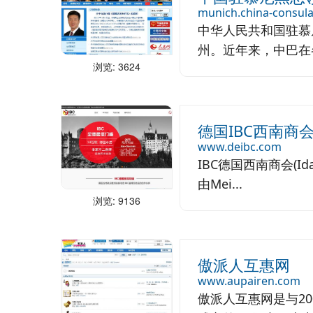
munich.china-consula
中华人民共和国驻慕
州。近年来，中巴在各
浏览: 3624
德国IBC西南商
www.deibc.com
IBC德国西南商会(Idar
由Mei...
浏览: 9136
傲派人互惠网
www.aupairen.com
傲派人互惠网是与2