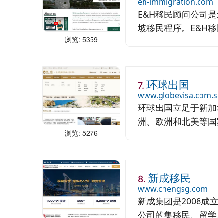
eh-immigration.com
E&H移民顾问公司
坡移民程序。E&H移
浏览: 5359
环球出国
7.
www.globevisa.com.s
环球出国立足于新加
洲、欧洲和北美等国家
浏览: 5276
新成移民
8.
www.chengsg.com
新成集团是2008
公司的集移民、留学、